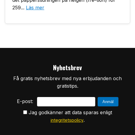
det papperstidningen på helgen (fre–sön) för
259...
Läs mer
Nyhetsbrev
Få gratis nyhetsbrev med nya erbjudanden och
gratistips.
E-post:
Jag godkänner att data sparas enligt
.
integritetspolicy