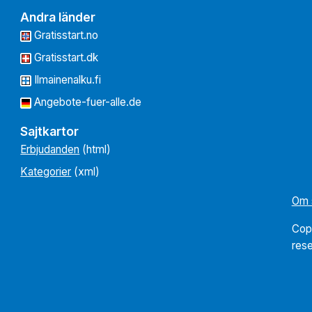
Andra länder
Gratisstart.no
Gratisstart.dk
Ilmainenalku.fi
Angebote-fuer-alle.de
Sajtkartor
Erbjudanden
(html)
Kategorier
(xml)
Om 
Cop
res