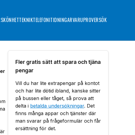
R
SKÖNHET
TEKNIK
TELEFONI
TIDNINGAR
VARUPROVER
SÖK
Fler gratis sätt att spara och tjäna
pengar
per
Vill du har lite extrapengar på kontot
och har lite dötid ibland, kanske sitter
på bussen eller tåget, så prova att
som
delta i
betalda undersökningar
. Det
ama
finns många appar och tjänster där
man svarar på frågeformulär och får
ersättning för det.
 är