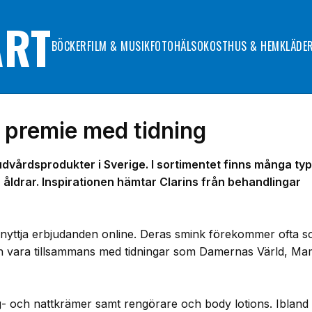
ART
BÖCKER
FILM & MUSIK
FOTO
HÄLSOKOST
HUS & HEM
KLÄDE
 premie med tidning
hudvårdsprodukter i Sverige. I sortimentet finns många ty
åldrar. Inspirationen hämtar Clarins från behandlingar
 att nyttja erbjudanden online. Deras smink förekommer ofta 
kan vara tillsammans med tidningar som Damernas Värld, M
- och nattkrämer samt rengörare och body lotions. Ibland