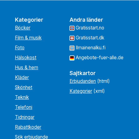
Kategorier
Andra länder
Böcker
Gratisstart.no
Film & musik
Gratisstart.dk
Foto
Ilmainenalku.fi
Hälsokost
Angebote-fuer-alle.de
Hus & hem
Sajtkartor
Kläder
Erbjudanden
(html)
Skönhet
Kategorier
(xml)
Teknik
Telefoni
Tidningar
Rabattkoder
Sök erbjudande