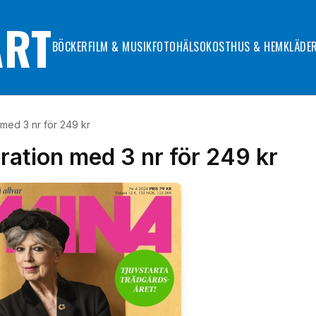
ART
BÖCKER
FILM & MUSIK
FOTO
HÄLSOKOST
HUS & HEM
KLÄDE
med 3 nr för 249 kr
ration med 3 nr för 249 kr