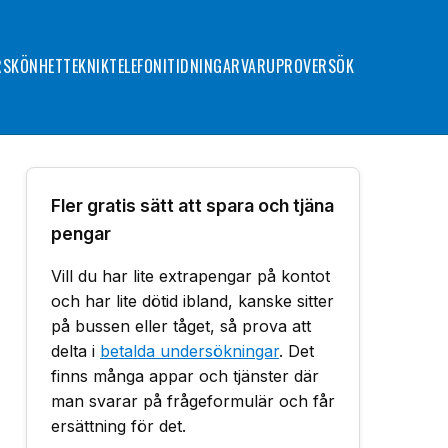
R
SKÖNHET
TEKNIK
TELEFONI
TIDNINGAR
VARUPROVER
SÖK
Fler gratis sätt att spara och tjäna
pengar
Vill du har lite extrapengar på kontot
och har lite dötid ibland, kanske sitter
på bussen eller tåget, så prova att
delta i
betalda undersökningar
. Det
finns många appar och tjänster där
man svarar på frågeformulär och får
ersättning för det.