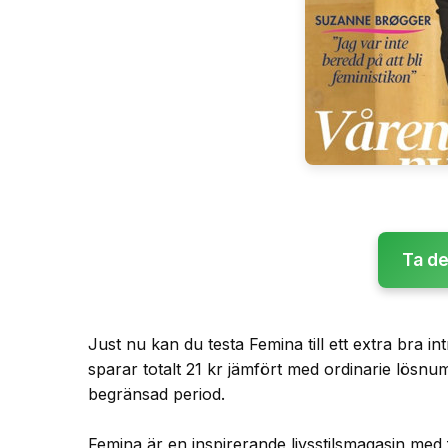
Ta de
Just nu kan du testa Femina till ett extra bra i
sparar totalt 21 kr jämfört med ordinarie lösnumm
begränsad period.
Femina är en inspirerande livsstilsmagasin med