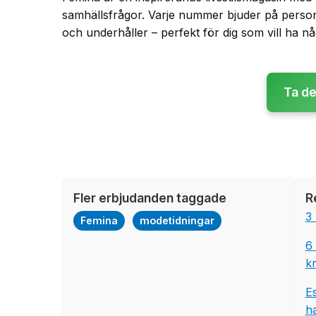
samhällsfrågor. Varje nummer bjuder på person
och underhåller – perfekt för dig som vill ha n
Ta de
Fler erbjudanden taggade
R
3
Femina
modetidningar
6
k
Es
ha