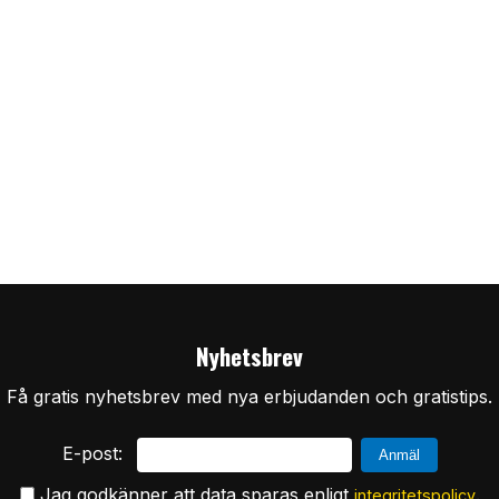
Nyhetsbrev
Få gratis nyhetsbrev med nya erbjudanden och gratistips.
E-post:
Jag godkänner att data sparas enligt
.
integritetspolicy