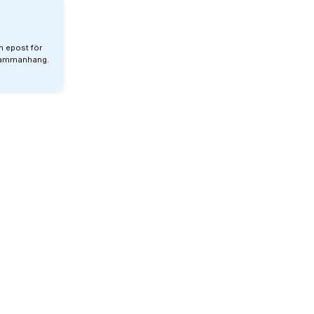
n epost för
 sammanhang.