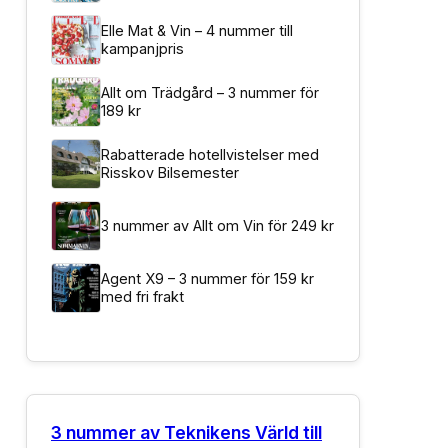
Elle Mat & Vin – 4 nummer till
kampanjpris
Allt om Trädgård – 3 nummer för
189 kr
Rabatterade hotellvistelser med
Risskov Bilsemester
3 nummer av Allt om Vin för 249 kr
Agent X9 – 3 nummer för 159 kr
med fri frakt
3 nummer av Teknikens Värld till