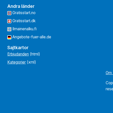
Andra länder
Gratisstart.no
Gratisstart.dk
Ilmainenalku.fi
Angebote-fuer-alle.de
Sajtkartor
Erbjudanden
(html)
Kategorier
(xml)
Om 
Cop
res