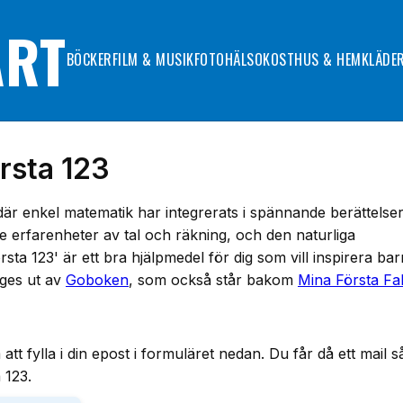
ART
BÖCKER
FILM & MUSIK
FOTO
HÄLSOKOST
HUS & HEM
KLÄDE
rsta 123
där enkel matematik har integrerats i spännande berättelser
 erfarenheter av tal och räkning, och den naturliga
rsta 123' är ett bra hjälpmedel för dig som vill inspirera bar
3 ges ut av
Goboken
, som också står bakom
Mina Första Fa
ylla i din epost i formuläret nedan. Du får då ett mail s
 123.