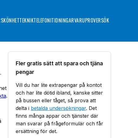
R
SKÖNHET
TEKNIK
TELEFONI
TIDNINGAR
VARUPROVER
SÖK
Fler gratis sätt att spara och tjäna
pengar
.
Vill du har lite extrapengar på kontot
net
och har lite dötid ibland, kanske sitter
kta
.
på bussen eller tåget, så prova att
delta i
betalda undersökningar
. Det
finns många appar och tjänster där
å
man svarar på frågeformulär och får
ersättning för det.