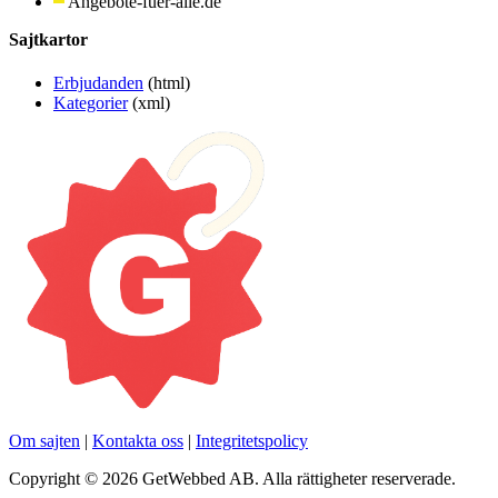
Angebote-fuer-alle.de
Sajtkartor
Erbjudanden
(html)
Kategorier
(xml)
Om sajten
|
Kontakta oss
|
Integritetspolicy
Copyright © 2026 GetWebbed AB. Alla rättigheter reserverade.