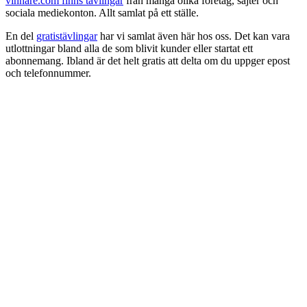
vinnare.com finns tävlingar
från många olika företag, sajter och
sociala mediekonton. Allt samlat på ett ställe.
En del
gratistävlingar
har vi samlat även här hos oss. Det kan vara
utlottningar bland alla de som blivit kunder eller startat ett
abonnemang. Ibland är det helt gratis att delta om du uppger epost
och telefonnummer.