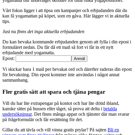
yogamatta blir underlaget skönare för dina olika yogapositioner.
Vårt fokus ligger i att tipsa om kampanjer och erbjudanden där du
kan få yogamattan på köpet, som en gåva. Här lägger vi in aktuella
tips.
Just nu finns det inga aktuella erbjudanden
Du kan bevaka kommande erbjudanden genom att fylla i din epost i
formuläret nedan. Du får då ett mail så fort vi får in ett nytt
erbjudande med yogamatta.
Epost:
Vi skickar bara 1 mail per bevakat ord och därefter raderas din epost
för bevakning. Din epost kommer inte användas i något annat
sammanhang.
Fler gratis sätt att spara och tjäna pengar
Vill du har lite extrapengar på kontot och har lite dötid ibland,
kanske sitter på bussen eller tåget, så prova att delta i
betalda
undersökningar
. Det finns många appar och tjänster där man svarar
på frågeformulär och får ersättning för det.
Gillar du att tävla och vill vinna gratis prylar? På sajten
Bli en