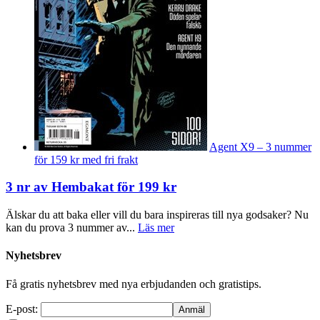
Agent X9 – 3 nummer
för 159 kr med fri frakt
3 nr av Hembakat för 199 kr
Älskar du att baka eller vill du bara inspireras till nya godsaker? Nu
kan du prova 3 nummer av...
Läs mer
Nyhetsbrev
Få gratis nyhetsbrev med nya erbjudanden och gratistips.
E-post: