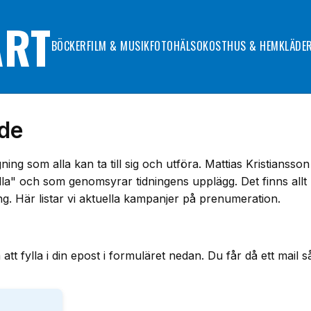
ART
BÖCKER
FILM & MUSIK
FOTO
HÄLSOKOST
HUS & HEM
KLÄDE
de
g som alla kan ta till sig och utföra. Mattias Kristiansson
lla" och som genomsyrar tidningens upplägg. Det finns allt
 Här listar vi aktuella kampanjer på prenumeration.
ylla i din epost i formuläret nedan. Du får då ett mail s