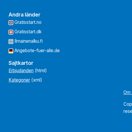
Andra länder
Gratisstart.no
Gratisstart.dk
Ilmainenalku.fi
Angebote-fuer-alle.de
Sajtkartor
Erbjudanden
(html)
Kategorier
(xml)
Om 
Cop
res