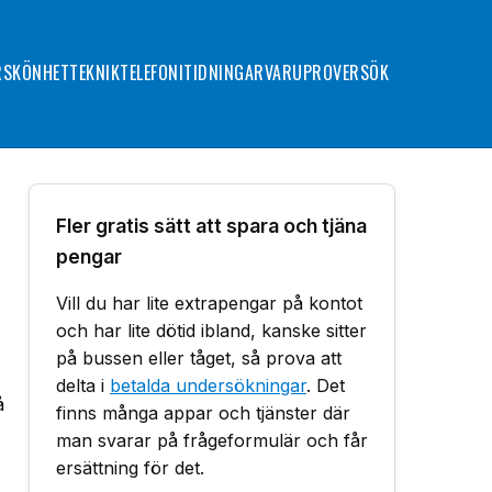
R
SKÖNHET
TEKNIK
TELEFONI
TIDNINGAR
VARUPROVER
SÖK
Fler gratis sätt att spara och tjäna
pengar
Vill du har lite extrapengar på kontot
och har lite dötid ibland, kanske sitter
på bussen eller tåget, så prova att
delta i
betalda undersökningar
. Det
å
finns många appar och tjänster där
man svarar på frågeformulär och får
ersättning för det.