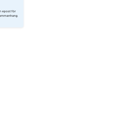
n epost för
 sammanhang.