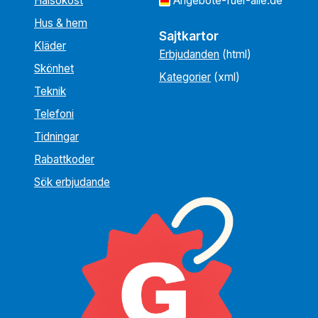
Hälsokost
Angebote-fuer-alle.de
Hus & hem
Sajtkartor
Kläder
Erbjudanden
(html)
Skönhet
Kategorier
(xml)
Teknik
Telefoni
Tidningar
Rabattkoder
Sök erbjudande