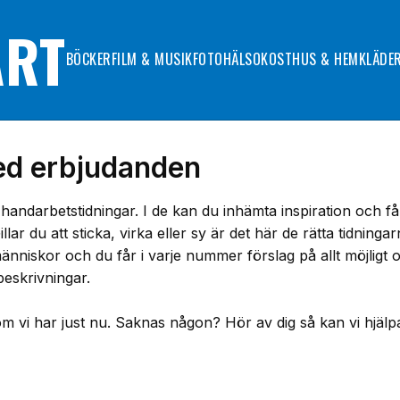
ART
BÖCKER
FILM & MUSIK
FOTO
HÄLSOKOST
HUS & HEM
KLÄDE
ed erbjudanden
handarbetstidningar. I de kan du inhämta inspiration och få
lar du att sticka, virka eller sy är det här de rätta tidninga
människor och du får i varje nummer förslag på allt möjligt
eskrivningar.
m vi har just nu. Saknas någon? Hör av dig så kan vi hjälp