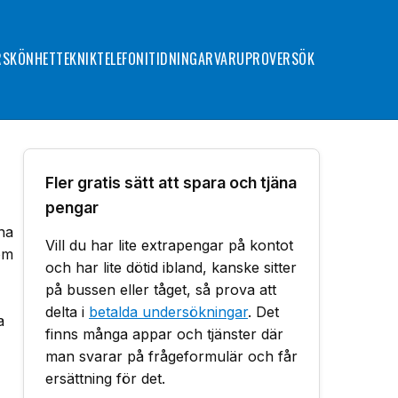
R
SKÖNHET
TEKNIK
TELEFONI
TIDNINGAR
VARUPROVER
SÖK
Fler gratis sätt att spara och tjäna
pengar
rna
Vill du har lite extrapengar på kontot
 om
och har lite dötid ibland, kanske sitter
på bussen eller tåget, så prova att
delta i
betalda undersökningar
. Det
a
finns många appar och tjänster där
man svarar på frågeformulär och får
ersättning för det.