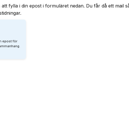
ylla i din epost i formuläret nedan. Du får då ett mail s
stidningar.
n epost för
 sammanhang.