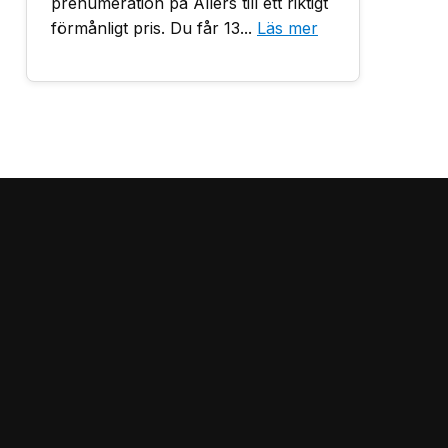
prenumeration på Allers till ett riktigt
förmånligt pris. Du får 13...
Läs mer