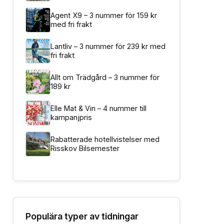
Agent X9 – 3 nummer för 159 kr
med fri frakt
Lantliv – 3 nummer för 239 kr med
fri frakt
Allt om Trädgård – 3 nummer för
189 kr
Elle Mat & Vin – 4 nummer till
kampanjpris
Rabatterade hotellvistelser med
Risskov Bilsemester
Populära typer av tidningar