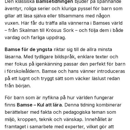
Den klassiska
Bamsetidningen
bjuder på spännande
äventyr, roliga serier och kluriga pyssel för barn som
gillar att läsa själva eller tillsammans med någon
vuxen. Här får du träffa alla vännerna i Bamses värld
– från Skalman till Krösus Sork – och följa dem i både
vardag och farliga uppdrag.
Bamse för de yngsta
riktar sig till de allra minsta
läsarna. Med tydligare bildspråk, enklare texter och
mer fokus på igenkänning passar den perfekt för barn
i förskoleåldern. Bamse och hans vänner introduceras
på ett lugnt och tryggt sätt som väcker läslust redan
från början.
För barn som är nyfikna på hur världen fungerar
finns
Bamse – Kul att lära
. Denna tidning kombinerar
berättelser med fakta och pedagogiska teman som
miljö, kroppen, teknik och vänskap. Innehållet är
framtaget i samarbete med experter, vilket gör att