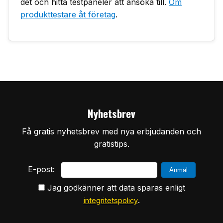
det och hitta testpaneler att ansöka till.
Om
produkttestare åt företag
.
Nyhetsbrev
Få gratis nyhetsbrev med nya erbjudanden och
gratistips.
E-post:
Jag godkänner att data sparas enligt
.
integritetspolicy