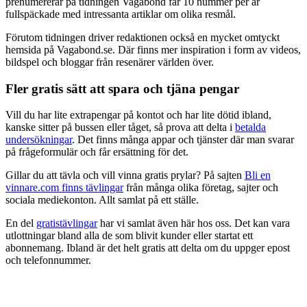
prenumererar på tidningen Vagabond får 10 nummer per år
fullspäckade med intressanta artiklar om olika resmål.
Förutom tidningen driver redaktionen också en mycket omtyckt
hemsida på Vagabond.se. Där finns mer inspiration i form av videos,
bildspel och bloggar från resenärer världen över.
Fler gratis sätt att spara och tjäna pengar
Vill du har lite extrapengar på kontot och har lite dötid ibland,
kanske sitter på bussen eller tåget, så prova att delta i
betalda
undersökningar
. Det finns många appar och tjänster där man svarar
på frågeformulär och får ersättning för det.
Gillar du att tävla och vill vinna gratis prylar? På sajten
Bli en
vinnare.com finns tävlingar
från många olika företag, sajter och
sociala mediekonton. Allt samlat på ett ställe.
En del
gratistävlingar
har vi samlat även här hos oss. Det kan vara
utlottningar bland alla de som blivit kunder eller startat ett
abonnemang. Ibland är det helt gratis att delta om du uppger epost
och telefonnummer.