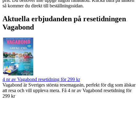
pris. Du behöver inte uppge någon rabattkod. Klicka bara på länken
så kommer du direkt till beställningssidan.
Aktuella erbjudanden på resetidningen
Vagabond
4 nr av Vagabond resetidning för 299 kr
Vagabond är Sveriges största resemagasin, perfekt för dig som älskar
att resa och vill uppleva mera. Få 4 nr av Vagabond resetidning för
299 kr