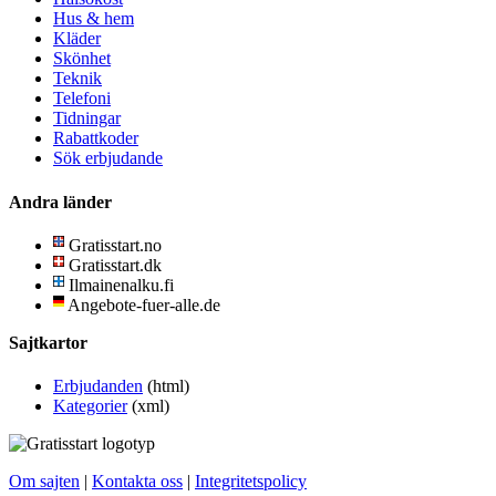
Hus & hem
Kläder
Skönhet
Teknik
Telefoni
Tidningar
Rabattkoder
Sök erbjudande
Andra länder
Gratisstart.no
Gratisstart.dk
Ilmainenalku.fi
Angebote-fuer-alle.de
Sajtkartor
Erbjudanden
(html)
Kategorier
(xml)
Om sajten
|
Kontakta oss
|
Integritetspolicy