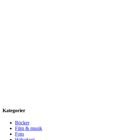
Kategorier
Böcker
Film & musik
Foto
Hälsokost