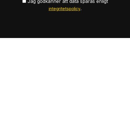
Jag godkänner att data sparas enligt
.
integritetspolicy