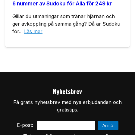
6 nummer av Sudoku för Alla för 249 kr
Gillar du utmaningar som tränar hjärnan och
ger avkoppling på samma gång? Då är Sudoku
för...
Läs mer
Nyhetsbrev
Få gratis nyhetsbrev med nya erbjudanden och
gratistips.
E-post: