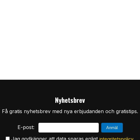
Nyhetsbrev
Få gratis nyhetsbrev med nya erbjudanden och gratistips.
E-post:
Jag godkänner att data sparas enligt
.
integritetspolicy