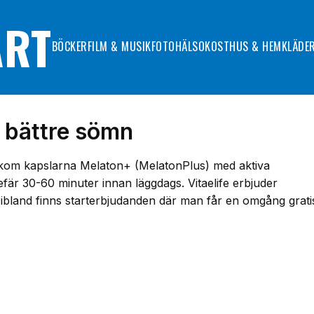
ART
BÖCKER
FILM & MUSIK
FOTO
HÄLSOKOST
HUS & HEM
KLÄDE
r bättre sömn
 bakom kapslarna Melaton+ (MelatonPlus) med aktiva
fär 30-60 minuter innan läggdags. Vitaelife erbjuder
bland finns starterbjudanden där man får en omgång grati