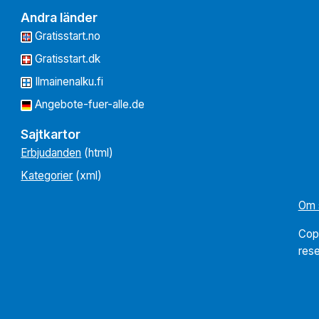
Andra länder
Gratisstart.no
Gratisstart.dk
Ilmainenalku.fi
Angebote-fuer-alle.de
Sajtkartor
Erbjudanden
(html)
Kategorier
(xml)
Om 
Cop
res