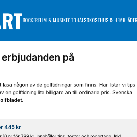
ART
BÖCKER
FILM & MUSIK
FOTO
HÄLSOKOST
HUS & HEM
KLÄDE
a erbjudanden på
t läsa någon av de golftidningar som finns. Här listar vi tips
golftidning lite billigare än till ordinarie pris. Svenska
olfbladet
.
ör 445 kr
 10 nr för 789 kr. Innehåller tips, tester och reportage. Inkl.