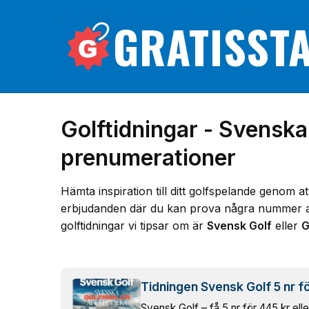
GRATISST
Golftidningar - Svensk
prenumerationer
Hämta inspiration till ditt golfspelande genom at
erbjudanden där du kan prova några nummer av en 
golftidningar vi tipsar om är
Svensk Golf
eller
G
Tidningen Svensk Golf 5 nr f
Svensk Golf – få 5 nr för 445 kr eller