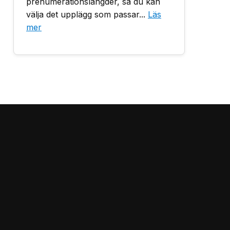
prenumerationslängder, så du kan
välja det upplägg som passar...
Läs
mer