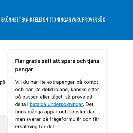
R
SKÖNHET
TEKNIK
TELEFONI
TIDNINGAR
VARUPROVER
SÖK
Fler gratis sätt att spara och tjäna
pengar
Vill du har lite extrapengar på kontot
 på
och har lite dötid ibland, kanske sitter
på bussen eller tåget, så prova att
delta i
betalda undersökningar
. Det
finns många appar och tjänster där
man svarar på frågeformulär och får
ersättning för det.