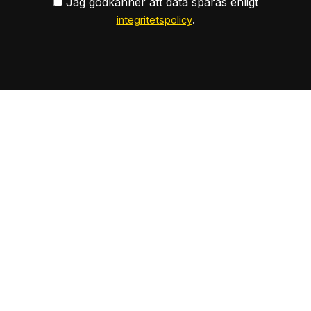
Jag godkänner att data sparas enligt
.
integritetspolicy