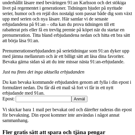
underhållit läsare med beväringen 91:an Karlsson och det stökiga
livet på regementet i generationer. Tidningen bjuder på nyritade
serier, humor och en rejäl dos nostalgi som passar både dig som växt
upp med serien och nya läsare. Här samlar vi de senaste
erbjudandena på 91:an – ofta kan du prova tidningen till ett
rabatterat pris eller få en trevlig premie på köpet när du startar en
prenumeration. Titta bland erbjudandena nedan och hitta ett bra sätt
att börja läsa 91:an.
Prenumerationserbjudanden på serietidningar som 91:an dyker upp
med jämna mellanrum och är ett billigt sätt att läsa dina favoriter.
Bevaka gärna sidan så att du inte missar nästa 91:an-erbjudande.
Just nu finns det inga aktuella erbjudanden
Du kan bevaka kommande erbjudanden genom att fylla i din epost i
formuläret nedan. Du får då ett mail så fort vi får in ett nytt
erbjudande med 91an.
Epost:
Vi skickar bara 1 mail per bevakat ord och därefter raderas din epost
för bevakning. Din epost kommer inte användas i något annat
sammanhang.
Fler gratis sätt att spara och tjäna pengar